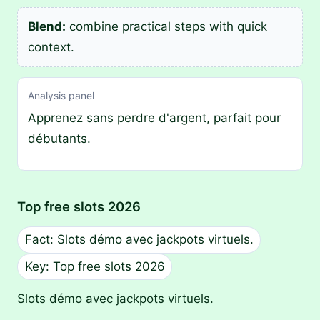
Blend:
combine practical steps with quick
context.
Analysis panel
Apprenez sans perdre d'argent, parfait pour
débutants.
Top free slots 2026
Fact: Slots démo avec jackpots virtuels.
Key: Top free slots 2026
Slots démo avec jackpots virtuels.