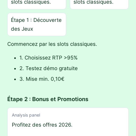
slots classiques.
slots classiques.
Étape 1 : Découverte
des Jeux
Commencez par les slots classiques.
1. Choisissez RTP >95%
2. Testez démo gratuite
3. Mise min. 0,10€
Étape 2 : Bonus et Promotions
Analysis panel
Profitez des offres 2026.