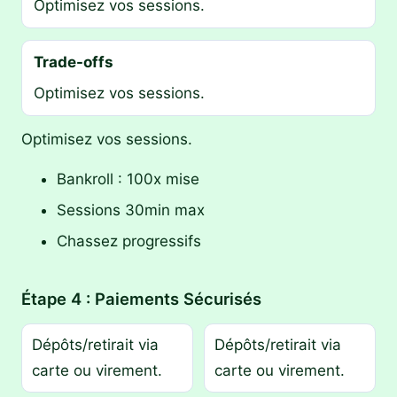
Optimisez vos sessions.
Trade-offs
Optimisez vos sessions.
Optimisez vos sessions.
Bankroll : 100x mise
Sessions 30min max
Chassez progressifs
Étape 4 : Paiements Sécurisés
Dépôts/retirait via
Dépôts/retirait via
carte ou virement.
carte ou virement.