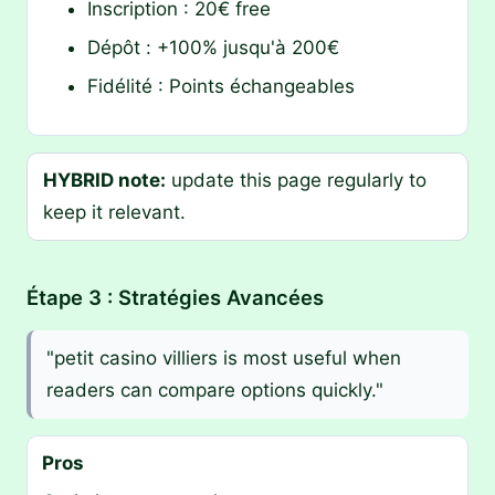
Inscription : 20€ free
Dépôt : +100% jusqu'à 200€
Fidélité : Points échangeables
HYBRID note:
update this page regularly to
keep it relevant.
Étape 3 : Stratégies Avancées
"petit casino villiers is most useful when
readers can compare options quickly."
Pros