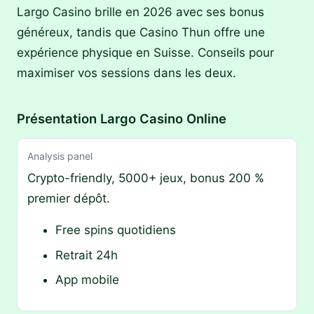
Largo Casino brille en 2026 avec ses bonus
généreux, tandis que Casino Thun offre une
expérience physique en Suisse. Conseils pour
maximiser vos sessions dans les deux.
Présentation Largo Casino Online
Analysis panel
Crypto-friendly, 5000+ jeux, bonus 200 %
premier dépôt.
Free spins quotidiens
Retrait 24h
App mobile