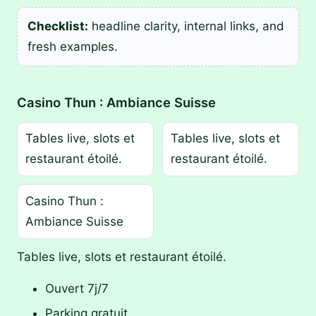
Checklist:
headline clarity, internal links, and
fresh examples.
Casino Thun : Ambiance Suisse
Tables live, slots et
Tables live, slots et
restaurant étoilé.
restaurant étoilé.
Casino Thun :
Ambiance Suisse
Tables live, slots et restaurant étoilé.
Ouvert 7j/7
Parking gratuit