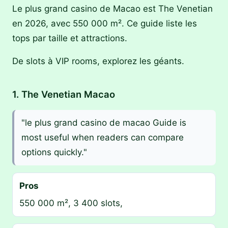
Le plus grand casino de Macao est The Venetian
en 2026, avec 550 000 m². Ce guide liste les
tops par taille et attractions.
De slots à VIP rooms, explorez les géants.
1. The Venetian Macao
"le plus grand casino de macao Guide is
most useful when readers can compare
options quickly."
Pros
550 000 m², 3 400 slots,