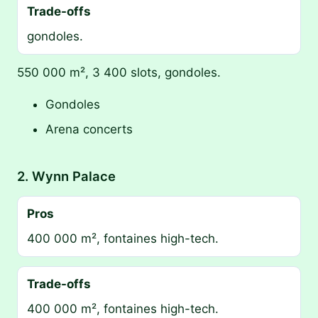
Trade-offs
gondoles.
550 000 m², 3 400 slots, gondoles.
Gondoles
Arena concerts
2. Wynn Palace
Pros
400 000 m², fontaines high-tech.
Trade-offs
400 000 m², fontaines high-tech.