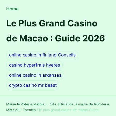
Home
Le Plus Grand Casino
de Macao : Guide 2026
online casino in finland Conseils
casino hyperfrais hyeres
online casino in arkansas
crypto casino mr beast
Mairie la Poterie Mathieu - Site officiel de la mairie de la Poterie
Mathieu
/
Themes
/
le plus grand casino de macao Guide