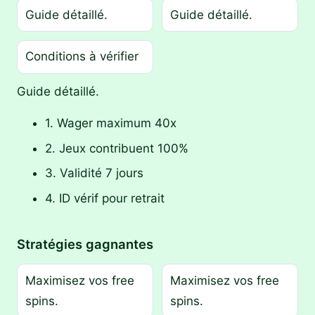
Guide détaillé.
Guide détaillé.
Conditions à vérifier
Guide détaillé.
1. Wager maximum 40x
2. Jeux contribuent 100%
3. Validité 7 jours
4. ID vérif pour retrait
Stratégies gagnantes
Maximisez vos free
Maximisez vos free
spins.
spins.