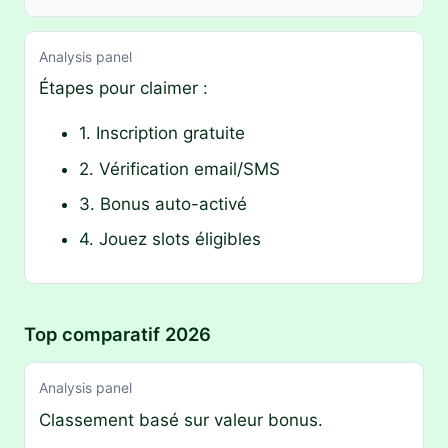
Analysis panel
Étapes pour claimer :
1. Inscription gratuite
2. Vérification email/SMS
3. Bonus auto-activé
4. Jouez slots éligibles
Top comparatif 2026
Analysis panel
Classement basé sur valeur bonus.