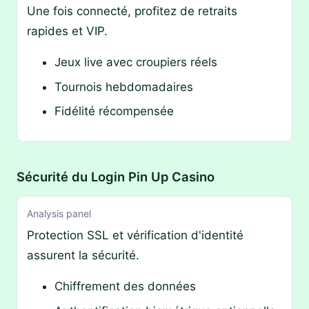
Une fois connecté, profitez de retraits
rapides et VIP.
Jeux live avec croupiers réels
Tournois hebdomadaires
Fidélité récompensée
Sécurité du Login Pin Up Casino
Analysis panel
Protection SSL et vérification d'identité
assurent la sécurité.
Chiffrement des données