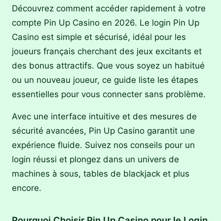
Découvrez comment accéder rapidement à votre
compte Pin Up Casino en 2026. Le login Pin Up
Casino est simple et sécurisé, idéal pour les
joueurs français cherchant des jeux excitants et
des bonus attractifs. Que vous soyez un habitué
ou un nouveau joueur, ce guide liste les étapes
essentielles pour vous connecter sans problème.
Avec une interface intuitive et des mesures de
sécurité avancées, Pin Up Casino garantit une
expérience fluide. Suivez nos conseils pour un
login réussi et plongez dans un univers de
machines à sous, tables de blackjack et plus
encore.
Pourquoi Choisir Pin Up Casino pour le Login