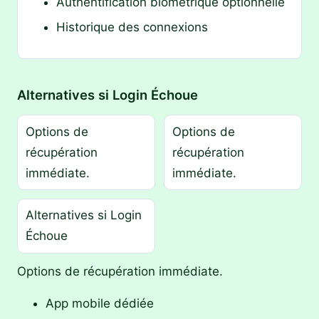
Authentification biométrique optionnelle
Historique des connexions
Alternatives si Login Échoue
Options de
Options de
récupération
récupération
immédiate.
immédiate.
Alternatives si Login
Échoue
Options de récupération immédiate.
App mobile dédiée