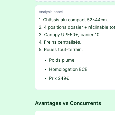
Analysis panel
1. Châssis alu compact 52x44cm.
2. 4 positions dossier + réclinable tot
3. Canopy UPF50+, panier 10L.
4. Freins centralisés.
5. Roues tout-terrain.
Poids plume
Homologation ECE
Prix 249€
Avantages vs Concurrents