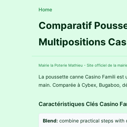
Home
Comparatif Pouss
Multipositions Cas
Mairie la Poterie Mathieu - Site officiel de la mair
La poussette canne Casino Famili est un
main. Comparée à Cybex, Bugaboo, déco
Caractéristiques Clés Casino Fa
Blend:
combine practical steps with 