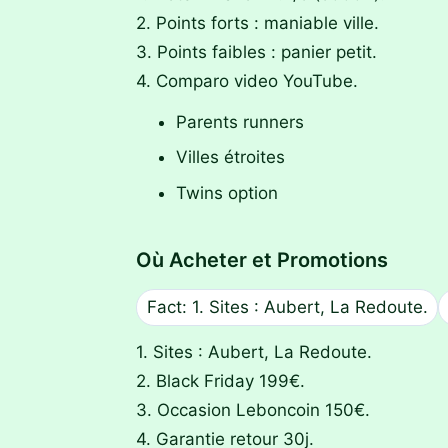
2. Points forts : maniable ville.
3. Points faibles : panier petit.
4. Comparo video YouTube.
Parents runners
Villes étroites
Twins option
Où Acheter et Promotions
Fact: 1. Sites : Aubert, La Redoute.
1. Sites : Aubert, La Redoute.
2. Black Friday 199€.
3. Occasion Leboncoin 150€.
4. Garantie retour 30j.