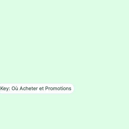
Key: Où Acheter et Promotions