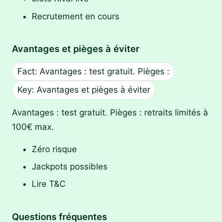
Recrutement en cours
Avantages et pièges à éviter
Fact: Avantages : test gratuit. Pièges :
Key: Avantages et pièges à éviter
Avantages : test gratuit. Pièges : retraits limités à
100€ max.
Zéro risque
Jackpots possibles
Lire T&C
Questions fréquentes