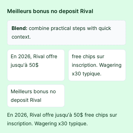
Meilleurs bonus no deposit Rival
Blend:
combine practical steps with quick
context.
En 2026, Rival offre
free chips sur
jusqu'à 50$
inscription. Wagering
x30 typique.
Meilleurs bonus no
deposit Rival
En 2026, Rival offre jusqu'à 50$ free chips sur
inscription. Wagering x30 typique.