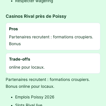
Respecter wagering
Casinos Rival près de Poissy
Pros
Partenaires recrutent : formations croupiers.
Bonus
Trade-offs
online pour locaux.
Partenaires recrutent : formations croupiers.
Bonus online pour locaux.
Emplois Poissy 2026
Slots Rival live