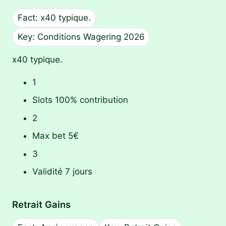
Fact: x40 typique.
Key: Conditions Wagering 2026
x40 typique.
1
Slots 100% contribution
2
Max bet 5€
3
Validité 7 jours
Retrait Gains