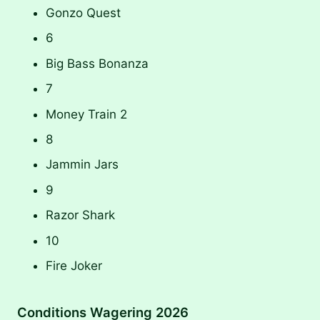
Gonzo Quest
6
Big Bass Bonanza
7
Money Train 2
8
Jammin Jars
9
Razor Shark
10
Fire Joker
Conditions Wagering 2026