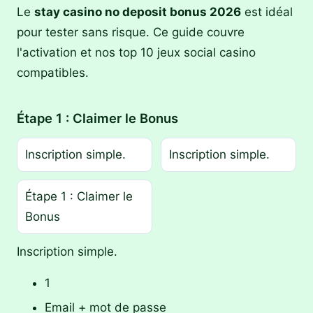
Le
stay casino no deposit bonus 2026
est idéal
pour tester sans risque. Ce guide couvre
l'activation et nos top 10 jeux social casino
compatibles.
Étape 1 : Claimer le Bonus
Inscription simple.
Inscription simple.
Étape 1 : Claimer le
Bonus
Inscription simple.
1
Email + mot de passe