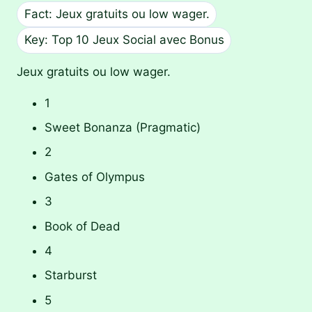
Fact: Jeux gratuits ou low wager.
Key: Top 10 Jeux Social avec Bonus
Jeux gratuits ou low wager.
1
Sweet Bonanza (Pragmatic)
2
Gates of Olympus
3
Book of Dead
4
Starburst
5