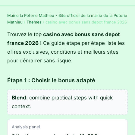
Mairie la Poterie Mathieu - Site officiel de la mairie de la Poterie
Mathieu
/
Themes
/
casino avec bonus sans depot france 2026
Trouvez le top
casino avec bonus sans depot
france 2026
! Ce guide étape par étape liste les
offres exclusives, conditions et meilleurs sites
pour démarrer sans risque.
Étape 1 : Choisir le bonus adapté
Blend:
combine practical steps with quick
context.
Analysis panel