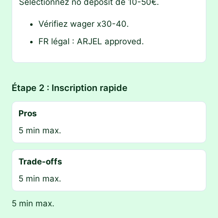
Sélectionnez no deposit de 10-50€.
Vérifiez wager x30-40.
FR légal : ARJEL approved.
Étape 2 : Inscription rapide
Pros
5 min max.
Trade-offs
5 min max.
5 min max.